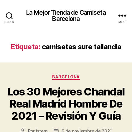
La Mejor Tienda de Camiseta
Barcelona
Buscar
Menú
Etiqueta:
camisetas sure tailandia
Categorías
BARCELONA
Los 30 Mejores Chandal
Real Madrid Hombre De
2021 – Revisión Y Guía
Por
istern
9 de noviembre de 2021
Autor
Fecha