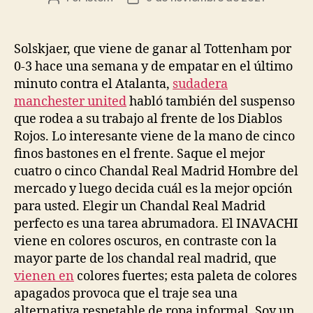
de
de
la
la
entrada
entrada
Solskjaer, que viene de ganar al Tottenham por
0-3 hace una semana y de empatar en el último
minuto contra el Atalanta,
sudadera
manchester united
habló también del suspenso
que rodea a su trabajo al frente de los Diablos
Rojos. Lo interesante viene de la mano de cinco
finos bastones en el frente. Saque el mejor
cuatro o cinco Chandal Real Madrid Hombre del
mercado y luego decida cuál es la mejor opción
para usted. Elegir un Chandal Real Madrid
perfecto es una tarea abrumadora. El INAVACHI
viene en colores oscuros, en contraste con la
mayor parte de los chandal real madrid, que
vienen en
colores fuertes; esta paleta de colores
apagados provoca que el traje sea una
alternativa respetable de ropa informal. Soy un