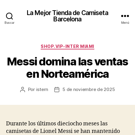
La Mejor Tienda de Camiseta
Barcelona
Buscar
Menú
Categorías
SHOP.VIP-INTER MIAMI
Messi domina las ventas
en Norteamérica
Por
istern
5 de noviembre de 2025
Autor
Fecha
de
de
la
la
entrada
entrada
Durante los últimos dieciocho meses las
camisetas de Lionel Messi se han mantenido