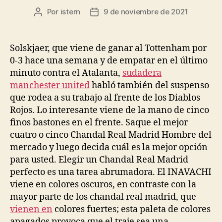
Por
istern
9 de noviembre de 2021
Autor
Fecha
de
de
la
la
entrada
entrada
Solskjaer, que viene de ganar al Tottenham por
0-3 hace una semana y de empatar en el último
minuto contra el Atalanta,
sudadera
manchester united
habló también del suspenso
que rodea a su trabajo al frente de los Diablos
Rojos. Lo interesante viene de la mano de cinco
finos bastones en el frente. Saque el mejor
cuatro o cinco Chandal Real Madrid Hombre del
mercado y luego decida cuál es la mejor opción
para usted. Elegir un Chandal Real Madrid
perfecto es una tarea abrumadora. El INAVACHI
viene en colores oscuros, en contraste con la
mayor parte de los chandal real madrid, que
vienen en
colores fuertes; esta paleta de colores
apagados provoca que el traje sea una