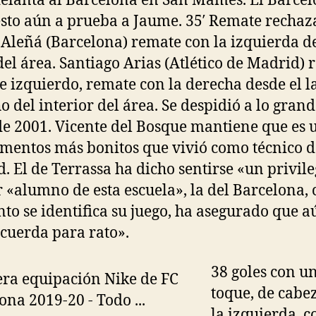
elanta al Barcelona en San Mamés. El Barce
sto aún a prueba a Jaume. 35′ Remate rechaz
 Aleñá (Barcelona) remate con la izquierda d
del área. Santiago Arias (Atlético de Madrid)
te izquierdo, remate con la derecha desde el l
o del interior del área. Se despidió a lo gran
de 2001. Vicente del Bosque mantiene que es 
mentos más bonitos que vivió como técnico d
. El de Terrassa ha dicho sentirse «un privil
r «alumno de esta escuela», la del Barcelona, 
nto se identifica su juego, ha asegurado que a
«cuerda para rato».
38 goles con u
toque, de cabe
la izquierda, c