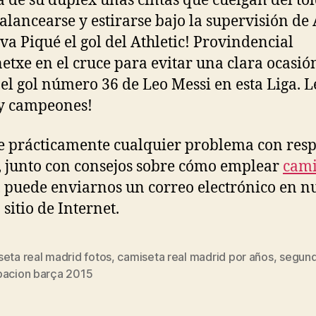
a de su dúplex unas cintas que cuelgan del to
alancearse y estirarse bajo la supervisión de
lva Piqué el gol del Athletic! Provindencial
etxe en el cruce para evitar una clara ocasió
s el gol número 36 de Leo Messi en esta Liga. L
y campeones!
ne prácticamente cualquier problema con resp
 junto con consejos sobre cómo emplear
cami
, puede enviarnos un correo electrónico en n
sitio de Internet.
eta real madrid fotos
,
camiseta real madrid por años
,
segun
s
pacion barça 2015