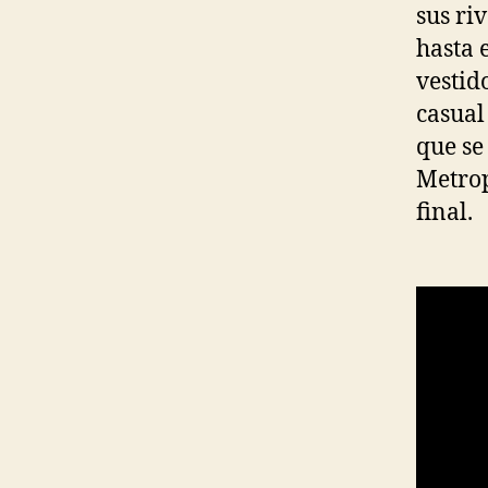
sus ri
hasta 
vestid
casual 
que se
Metrop
final.