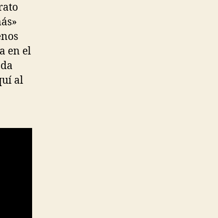
rato
más»
enos
a en el
nda
uí al