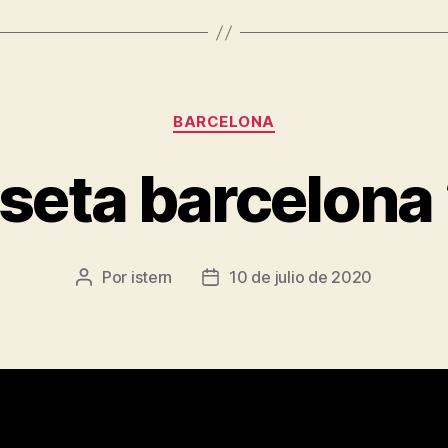
Categorías
BARCELONA
seta barcelona
Por
istern
10 de julio de 2020
Autor
Fecha
de
de
la
la
entrada
entrada