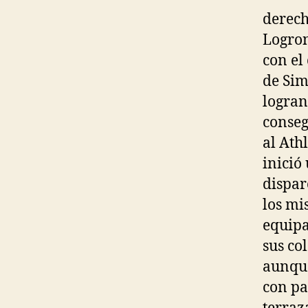
derech
Logron
con el
de Sim
logran
conseg
al Ath
inició
dispar
los mi
equipac
sus co
aunque
con pa