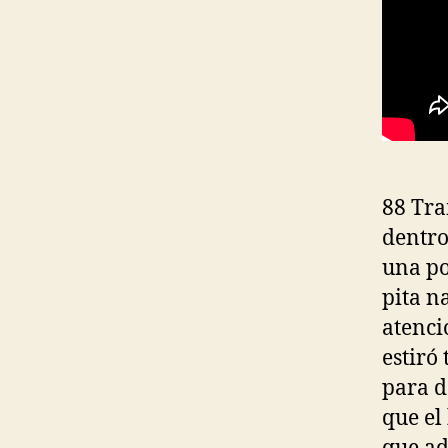
88 Tra
dentro
una po
pita n
atenci
estiró
para d
que el