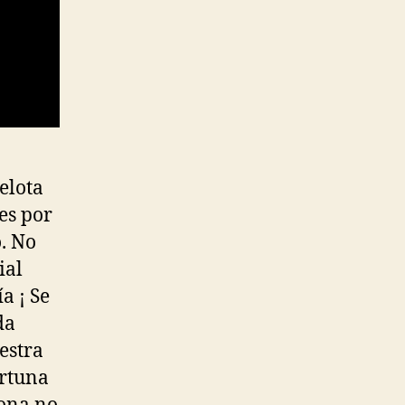
elota
es por
o. No
ial
a ¡ Se
da
estra
ortuna