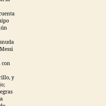
 cuenta
uipo
aún
esnuda
 Messi
a con
illo, y
jo;
negras
la