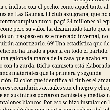
a o incluso con el pecho, como aquel tanto al
és en Las Gaunas. El club azulgrana, que no
 centrocampista turco, pagó 34 millones al eq
eone pero su valor ha disminuido tanto que 
do un traspaso en este mercado invernal, no
uirán amortizarlo. 69′ Una estadística que d
letic: no ha tirado a puerta en todo el partido.
 una galopada marca de la casa que acabó en
o con la zurda. Dicha camiseta está elaborad
smos materiales que la primera y segunda
ión. El color que identifica al club es el amar
lores secundarios actuales son el negro y el ro
 en sus inicios portaron camiseta y medias 
ntalones blancos. Por eso se hizo instalar en 