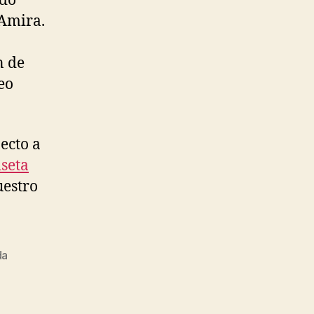
ldo
 Amira.
n de
eo
ecto a
seta
uestro
da