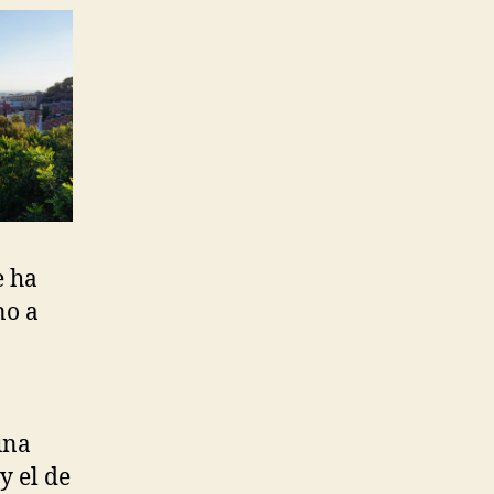
e ha
no a
o
una
y el de