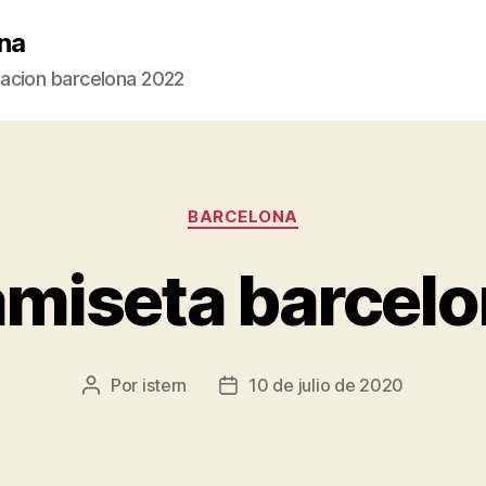
na
acion barcelona 2022
Categorías
BARCELONA
miseta barcel
Por
istern
10 de julio de 2020
Autor
Fecha
de
de
la
la
entrada
entrada