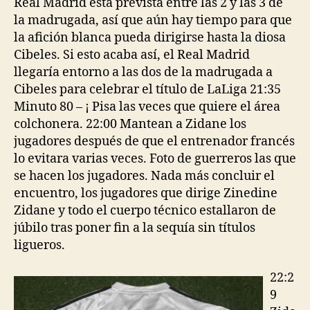
Real Madrid está prevista entre las 2 y las 3 de
la madrugada, así que aún hay tiempo para que
la afición blanca pueda dirigirse hasta la diosa
Cibeles. Si esto acaba así, el Real Madrid
llegaría entorno a las dos de la madrugada a
Cibeles para celebrar el título de LaLiga 21:35
Minuto 80 – ¡ Pisa las veces que quiere el área
colchonera. 22:00 Mantean a Zidane los
jugadores después de que el entrenador francés
lo evitara varias veces. Foto de guerreros las que
se hacen los jugadores. Nada más concluir el
encuentro, los jugadores que dirige Zinedine
Zidane y todo el cuerpo técnico estallaron de
júbilo tras poner fin a la sequía sin títulos
ligueros.
22:2
9