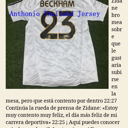
Zida
ne
bro
mea
sobr
e
que
le
gust
aría
subi
rse
en
la
mesa, pero que está contento por dentro 22:27
Continúa la rueda de prensa de Zidane: «Estoy
muy contento muy feliz, el día más feliz de mi
carrera deportiva» 22:25 ¡ Aquí puedes conocer