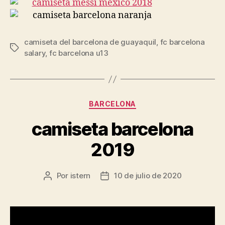
camiseta del barcelona de guayaquil
,
fc barcelona
Etiquetas
salary
,
fc barcelona u13
Categorías
BARCELONA
camiseta barcelona
2019
Por
istern
10 de julio de 2020
Autor
Fecha
de
de
la
la
entrada
entrada