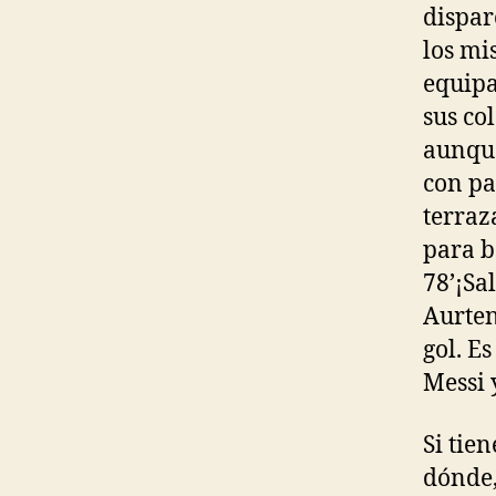
dispar
los mi
equipac
sus co
aunque
con pa
terraz
para b
78’¡Sa
Aurten
gol. E
Messi 
Si tie
dónde,