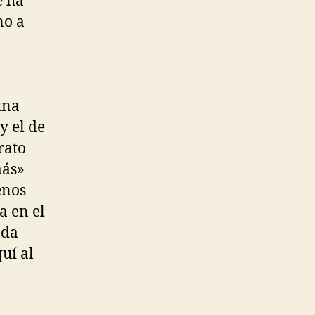
e ha
no a
o
una
y el de
rato
más»
enos
a en el
nda
uí al