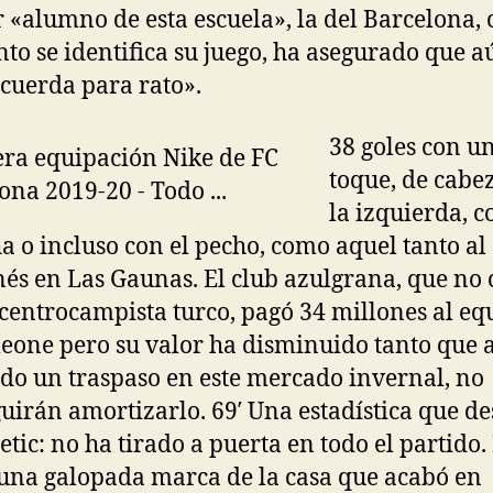
r «alumno de esta escuela», la del Barcelona, 
nto se identifica su juego, ha asegurado que a
«cuerda para rato».
38 goles con u
toque, de cabe
la izquierda, c
a o incluso con el pecho, como aquel tanto al
és en Las Gaunas. El club azulgrana, que no
 centrocampista turco, pagó 34 millones al eq
eone pero su valor ha disminuido tanto que 
do un traspaso en este mercado invernal, no
uirán amortizarlo. 69′ Una estadística que d
letic: no ha tirado a puerta en todo el partido.
 una galopada marca de la casa que acabó en