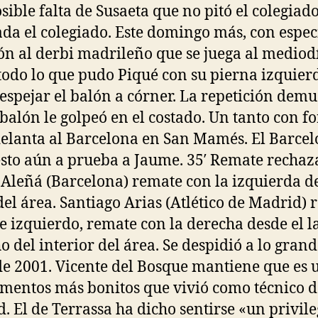
sible falta de Susaeta que no pitó el colegiad
ada el colegiado. Este domingo más, con espec
ón al derbi madrileño que se juega al mediodí
 todo lo que pudo Piqué con su pierna izquier
espejar el balón a córner. La repetición demu
 balón le golpeó en el costado. Un tanto con f
elanta al Barcelona en San Mamés. El Barce
sto aún a prueba a Jaume. 35′ Remate rechaz
 Aleñá (Barcelona) remate con la izquierda d
del área. Santiago Arias (Atlético de Madrid)
te izquierdo, remate con la derecha desde el l
o del interior del área. Se despidió a lo gran
de 2001. Vicente del Bosque mantiene que es 
mentos más bonitos que vivió como técnico d
. El de Terrassa ha dicho sentirse «un privil