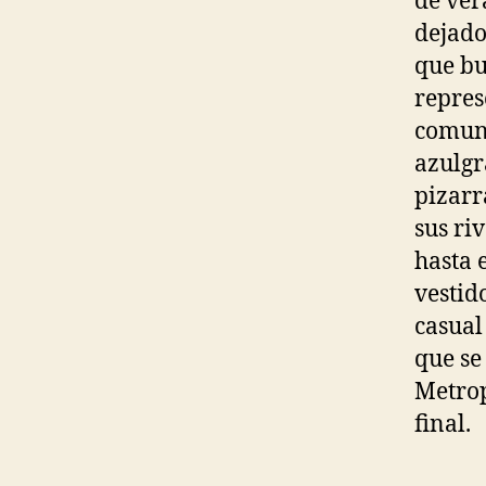
de ver
dejado
que bu
repres
comuni
azulgr
pizarr
sus ri
hasta 
vestid
casual 
que se
Metrop
final.