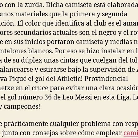
o con la zurda. Dicha camiseta está elaborad
smos materiales que la primera y segunda
ión. El color que identifica al club es el amar
lores secundarios actuales son el negro y el ro
 en sus inicios portaron camiseta y medias 
ntalones blancos. Por eso se hizo instalar en 
a de su dúplex unas cintas que cuelgan del to
alancearse y estirarse bajo la supervisión de
lva Piqué el gol del Athletic! Provindencial
etxe en el cruce para evitar una clara ocasió
s el gol número 36 de Leo Messi en esta Liga. L
y campeones!
ne prácticamente cualquier problema con resp
 junto con consejos sobre cómo emplear
cami