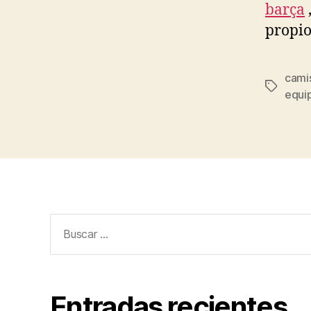
barça
propio 
camis
Etiqueta
equi
Buscar:
Entradas recientes