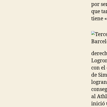
por se
que ta
tiene 
derech
Logron
con el
de Sim
logran
conseg
al Ath
inició