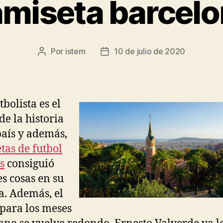
miseta barcel
Por
istern
10 de julio de 2020
Autor
Fecha
de
de
la
la
entrada
entrada
tbolista es el
de la historia
país y además,
tas de futbol
s
consiguió
s cosas en su
a. Además, el
 para los meses