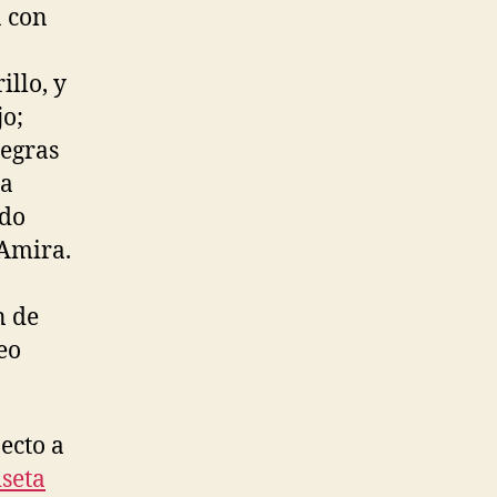
a con
illo, y
jo;
negras
la
ldo
 Amira.
n de
eo
ecto a
seta