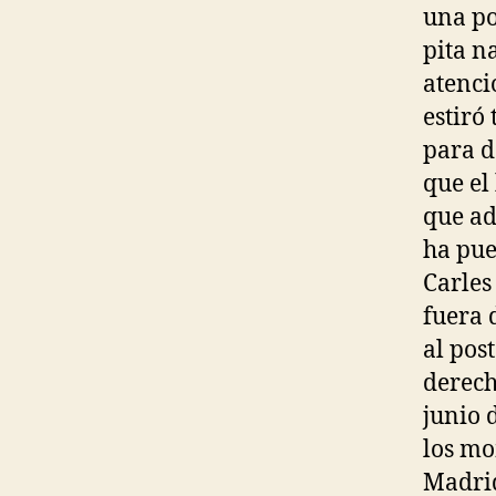
una po
pita n
atenci
estiró
para d
que el
que ad
ha pue
Carles
fuera 
al pos
derech
junio 
los mo
Madrid