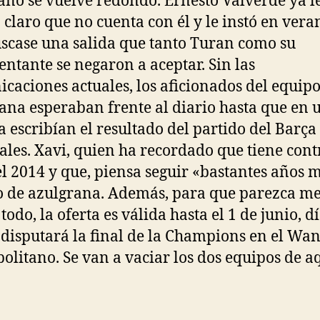
ano se vuelve redondo. Ernesto Valverde ya l
 claro que no cuenta con él y le instó en vera
scase una salida que tanto Turan como su
entante se negaron a aceptar. Sin las
caciones actuales, los aficionados del equip
ana esperaban frente al diario hasta que en 
a escribían el resultado del partido del Barça 
vales. Xavi, quien ha recordado que tiene cont
el 2014 y que, piensa seguir «bastantes años 
o de azulgrana. Además, para que parezca m
todo, la oferta es válida hasta el 1 de junio, dí
 disputará la final de la Champions en el Wa
olitano. Se van a vaciar los dos equipos de aq