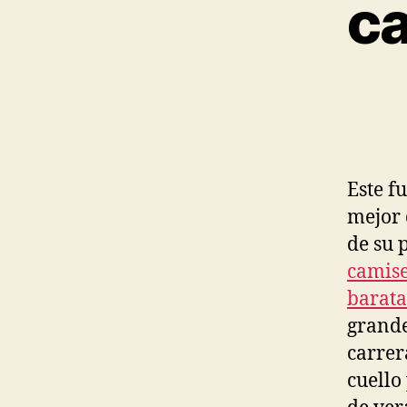
ca
Este fu
mejor 
de su 
camise
barata
grande
carrer
cuello