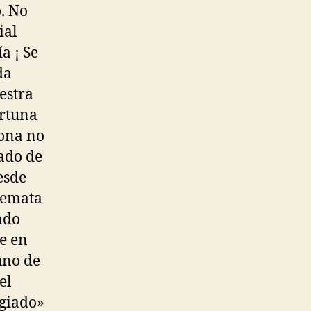
o. No
ial
a ¡ Se
da
estra
ortuna
lona no
ado de
esde
 remata
ado
de en
uno de
el
egiado»