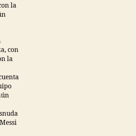
con la
ún
n
za, con
on la
 cuenta
uipo
aún
esnuda
 Messi