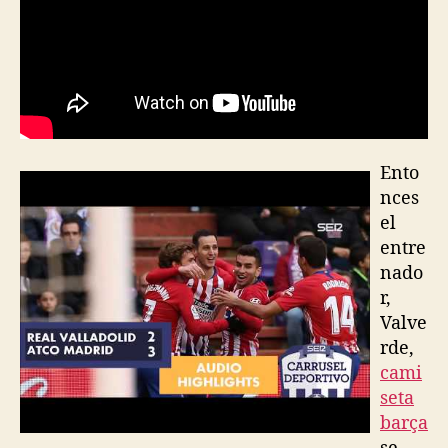
Ento
nces
el
entre
nado
r,
Valve
rde,
cami
seta
barça