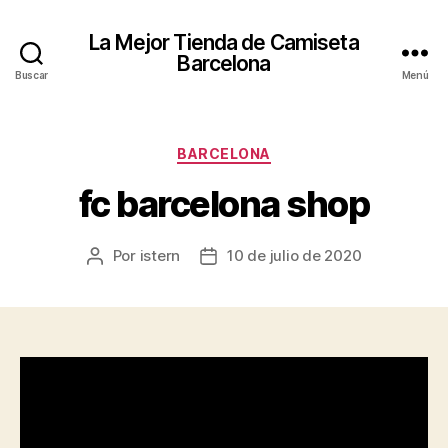
La Mejor Tienda de Camiseta
Barcelona
Buscar
Menú
Categorías
BARCELONA
fc barcelona shop
Por
istern
10 de julio de 2020
Autor
Fecha
de
de
la
la
entrada
entrada