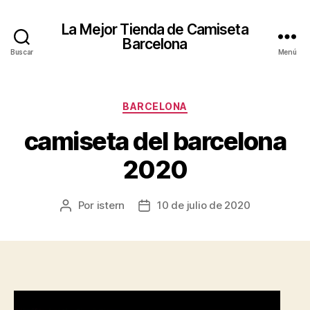
La Mejor Tienda de Camiseta
Barcelona
Buscar
Menú
Categorías
BARCELONA
camiseta del barcelona
2020
Por
istern
10 de julio de 2020
Autor
Fecha
de
de
la
la
entrada
entrada