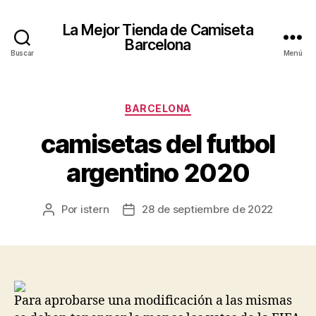
La Mejor Tienda de Camiseta
Barcelona
Buscar
Menú
Categorías
BARCELONA
camisetas del futbol
argentino 2020
Por
istern
28 de septiembre de 2022
Autor
Fecha
de
de
la
la
entrada
entrada
Para aprobarse una modificación a las mismas