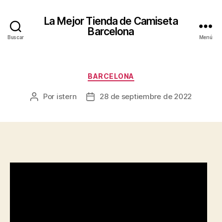
La Mejor Tienda de Camiseta
Barcelona
Buscar
Menú
Categorías
BARCELONA
Por
istern
28 de septiembre de 2022
Autor
Fecha
de
de
la
la
entrada
entrada