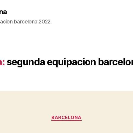
na
acion barcelona 2022
a:
segunda equipacion barcel
Categorías
BARCELONA