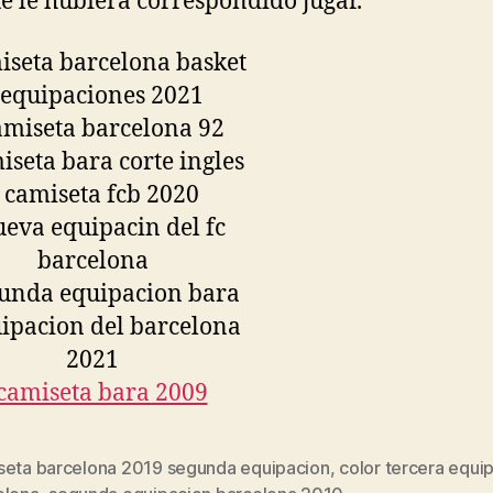
ue le hubiera correspondido jugar.
seta barcelona 2019 segunda equipacion
,
color tercera equi
s