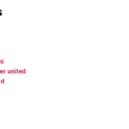
s
mi
er united
id