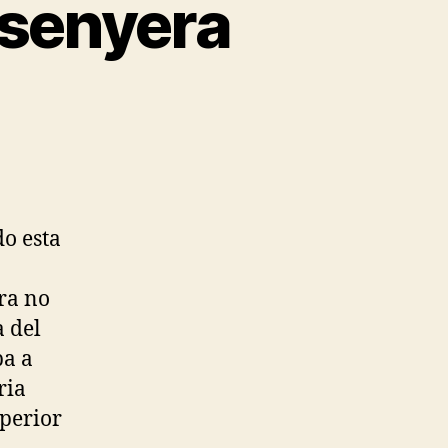
 senyera
o esta
ara no
a del
ba a
ria
uperior