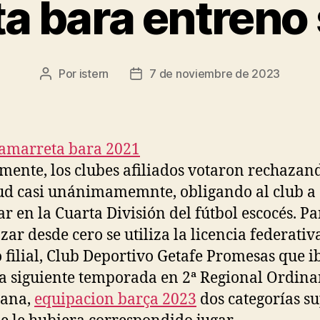
a bara entreno
Por
istern
7 de noviembre de 2023
Autor
Fecha
de
de
la
la
entrada
entrada
ente, los clubes afiliados votaron rechazand
tud casi unánimamemnte, obligando al club a
ar en la Cuarta División del fútbol escocés. P
ar desde cero se utiliza la licencia federativ
 filial, Club Deportivo Getafe Promesas que i
la siguiente temporada en 2ª Regional Ordina
lana,
equipacion barça 2023
dos categorías s