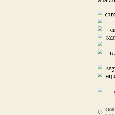
a la q
cami
Etiqueta