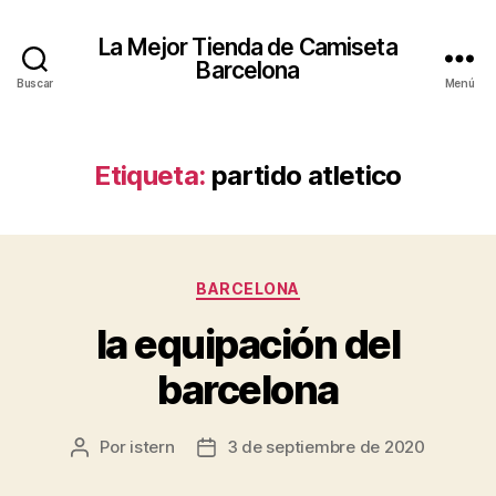
La Mejor Tienda de Camiseta
Barcelona
Buscar
Menú
Etiqueta:
partido atletico
Categorías
BARCELONA
la equipación del
barcelona
Por
istern
3 de septiembre de 2020
Autor
Fecha
de
de