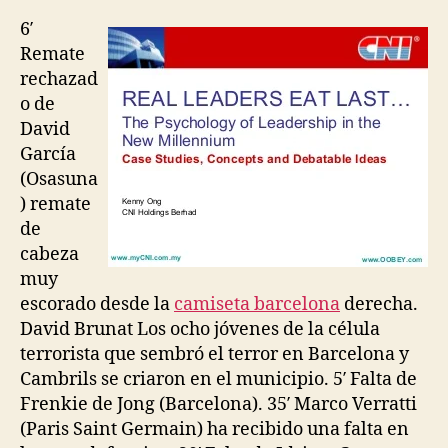
la
la
entrada
entrada
6′
Remate
rechazad
o de
David
García
(Osasuna
) remate
de
cabeza
muy
escorado desde la
camiseta barcelona
derecha.
David Brunat Los ocho jóvenes de la célula
terrorista que sembró el terror en Barcelona y
Cambrils se criaron en el municipio. 5′ Falta de
Frenkie de Jong (Barcelona). 35′ Marco Verratti
(Paris Saint Germain) ha recibido una falta en