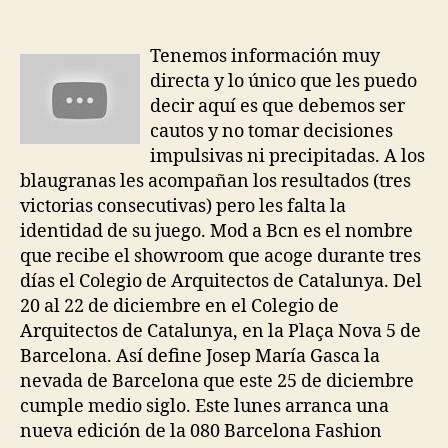
de
de
la
la
entrada
entrada
Tenemos información muy
directa y lo único que les puedo
decir aquí es que debemos ser
cautos y no tomar decisiones
impulsivas ni precipitadas. A los
blaugranas les acompañan los resultados (tres
victorias consecutivas) pero les falta la
identidad de su juego. Mod a Bcn es el nombre
que recibe el showroom que acoge durante tres
días el Colegio de Arquitectos de Catalunya. Del
20 al 22 de diciembre en el Colegio de
Arquitectos de Catalunya, en la Plaça Nova 5 de
Barcelona. Así define Josep María Gasca la
nevada de Barcelona que este 25 de diciembre
cumple medio siglo. Este lunes arranca una
nueva edición de la 080 Barcelona Fashion