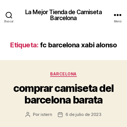
La Mejor Tienda de Camiseta
Barcelona
Buscar
Menú
Etiqueta:
fc barcelona xabi alonso
Categorías
BARCELONA
comprar camiseta del
barcelona barata
Por
istern
6 de julio de 2023
Autor
Fecha
de
de