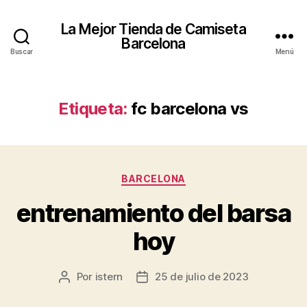
La Mejor Tienda de Camiseta
Barcelona
Buscar
Menú
Etiqueta:
fc barcelona vs
Categorías
BARCELONA
entrenamiento del barsa
hoy
Por
istern
25 de julio de 2023
Autor
Fecha
de
de