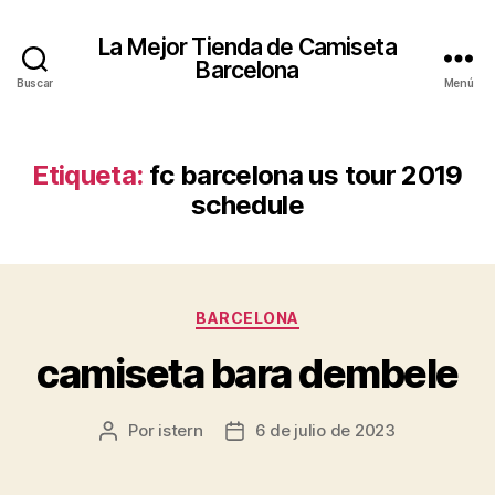
La Mejor Tienda de Camiseta
Barcelona
Buscar
Menú
Etiqueta:
fc barcelona us tour 2019
schedule
Categorías
BARCELONA
camiseta bara dembele
Por
istern
6 de julio de 2023
Autor
Fecha
de
de
la
la