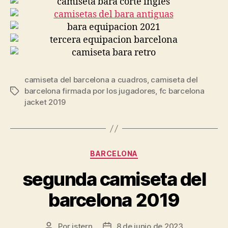
camiseta del barcelona a cuadros
,
camiseta del
barcelona firmada por los jugadores
,
fc barcelona
Etiquetas
jacket 2019
Categorías
BARCELONA
segunda camiseta del
barcelona 2019
Por
istern
8 de junio de 2023
Autor
Fecha