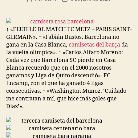
de
de
la
la
entrada
entrada
↑ «FEUILLE DE MATCH FC METZ – PARIS SAINT-
GERMAIN». ↑ «Fabián Bustos: Barcelona no
gana en la Casa Blanca,
camisetas del barça
da
la vuelta olímpica». ↑ «Carlos Alfaro Moreno:
Cada vez que Barcelona SC pierde en Casa
Blanca recuerdo que en el 2000 nosotros
ganamos y Liga de Quito descendió». FC
Encamp, con el que ha ganado 4 ligas
consecutivas. ↑ «Washington Muñoz: ‘Cuidado
me contratan a mí, que hice más goles que
Díaz’».