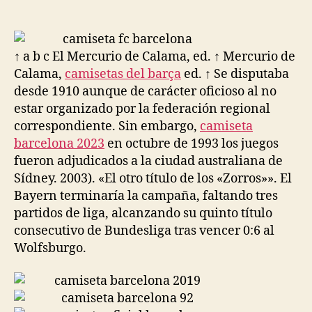
de
de
la
la
entrada
entrada
↑ a b c El Mercurio de Calama, ed. ↑ Mercurio de
Calama,
camisetas del barça
ed. ↑ Se disputaba
desde 1910 aunque de carácter oficioso al no
estar organizado por la federación regional
correspondiente. Sin embargo,
camiseta
barcelona 2023
en octubre de 1993 los juegos
fueron adjudicados a la ciudad australiana de
Sídney. 2003). «El otro título de los «Zorros»». El
Bayern terminaría la campaña, faltando tres
partidos de liga, alcanzando su quinto título
consecutivo de Bundesliga tras vencer 0:6 al
Wolfsburgo.