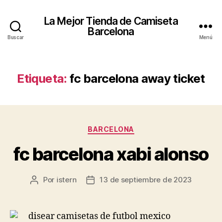
La Mejor Tienda de Camiseta
Barcelona
Buscar
Menú
Etiqueta:
fc barcelona away ticket
Categorías
BARCELONA
fc barcelona xabi alonso
Por
istern
13 de septiembre de 2023
Autor
Fecha
de
de
la
la
entrada
entrada