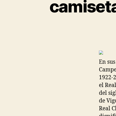
camiseta
En sus
Campeo
1922-2
el Rea
del si
de Vig
Real C