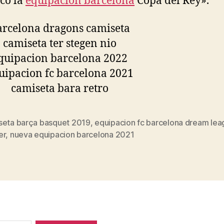
icó la
equipacion barcelona
Copa del Rey».
seta barça basquet 2019
,
equipacion fc barcelona dream lea
s
er
,
nueva equipacion barcelona 2021