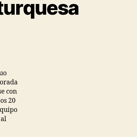
 turquesa
guo
porada
se con
ños 20
equipo
 al