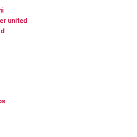
mi
er united
id
os