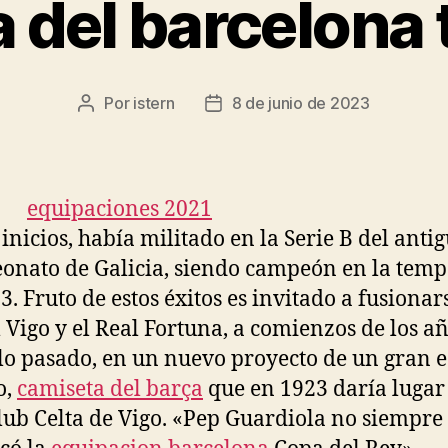
 del barcelona
Por
istern
8 de junio de 2023
Autor
Fecha
de
de
la
la
entrada
entrada
 inicios, había militado en la Serie B del anti
nato de Galicia, siendo campeón en la tem
3. Fruto de estos éxitos es invitado a fusionar
l Vigo y el Real Fortuna, a comienzos de los a
glo pasado, en un nuevo proyecto de un gran 
o,
camiseta del barça
que en 1923 daría lugar
lub Celta de Vigo. «Pep Guardiola no siempre