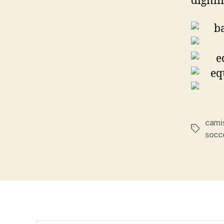
dignif
cami
Etiqueta
socc