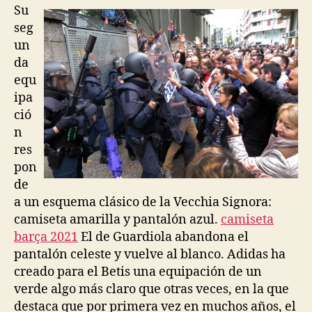
entrada
entrada
Su
seg
un
da
equ
ipa
ció
n
res
pon
de
a un esquema clásico de la Vecchia Signora:
camiseta amarilla y pantalón azul.
camiseta
barça 2021
El de Guardiola abandona el
pantalón celeste y vuelve al blanco. Adidas ha
creado para el Betis una equipación de un
verde algo más claro que otras veces, en la que
destaca que por primera vez en muchos años, el