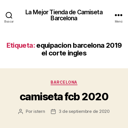
La Mejor Tienda de Camiseta
Barcelona
Buscar
Menú
Etiqueta:
equipacion barcelona 2019
el corte ingles
Categorías
BARCELONA
camiseta fcb 2020
Por
istern
3 de septiembre de 2020
Autor
Fecha
de
de
la
la