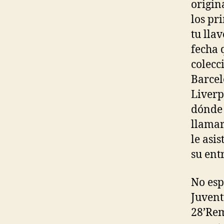
origin
los pr
tu lla
fecha 
colecc
Barcel
Liverp
dónde 
llamar
le asi
su ent
No esp
Juvent
28’Rem