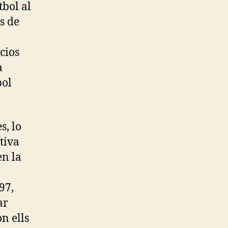
tbol al
s de
cios
a
bol
s, lo
tiva
en la
a
97,
ar
on ells