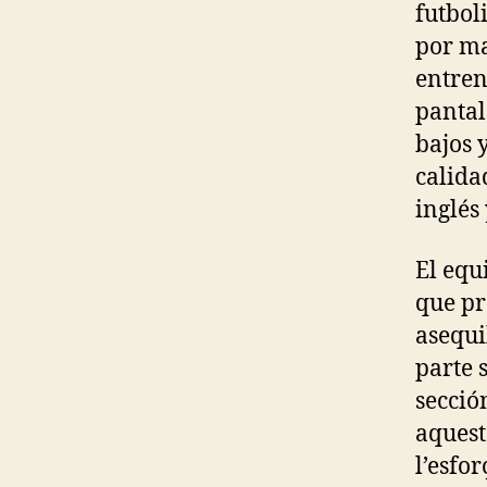
futbol
por ma
entren
pantal
bajos 
calida
inglés
El equi
que pr
asequi
parte 
secció
aquest
l’esfor