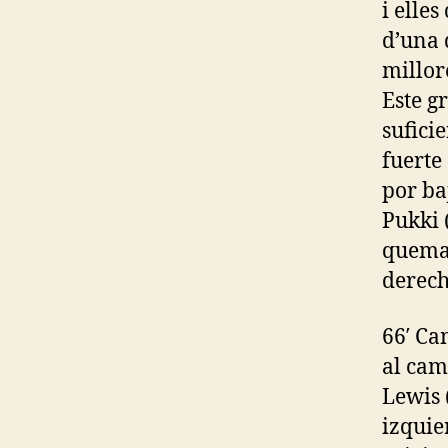
i elle
d’una 
millor
Este g
sufici
fuerte
por ba
Pukki 
quemar
derech
66′ Ca
al cam
Lewis 
izquie