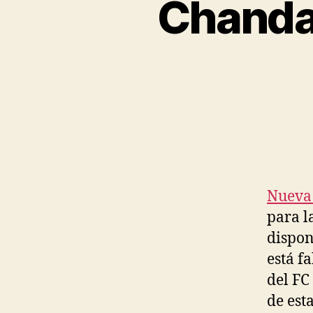
Chandal
Nueva
para l
dispon
está f
del FC
de est