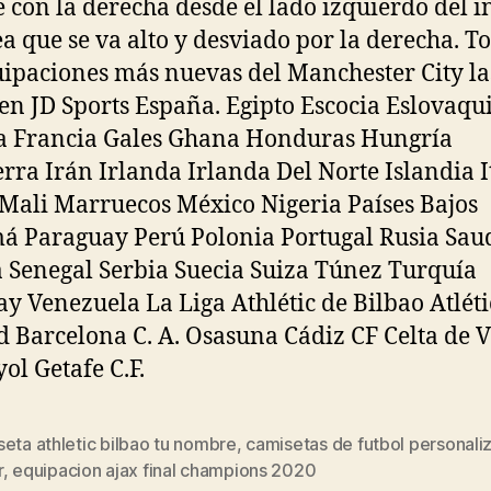
 con la derecha desde el lado izquierdo del i
ea que se va alto y desviado por la derecha. T
uipaciones más nuevas del Manchester City la
 en JD Sports España. Egipto Escocia Eslovaqu
a Francia Gales Ghana Honduras Hungría
erra Irán Irlanda Irlanda Del Norte Islandia I
Mali Marruecos México Nigeria Países Bajos
 Paraguay Perú Polonia Portugal Rusia Sau
 Senegal Serbia Suecia Suiza Túnez Turquía
y Venezuela La Liga Athlétic de Bilbao Atléti
 Barcelona C. A. Osasuna Cádiz CF Celta de V
ol Getafe C.F.
eta athletic bilbao tu nombre
,
camisetas de futbol personali
s
r
,
equipacion ajax final champions 2020