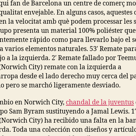
s qui fan de Barcelona un centre de comerç mo
qualitat envejable. En alguns casos, aquestes 
en la velocitat amb què podem processar les s
rupo presenta un material 100% poliéster que
entemente rápido como para llevarlo bajo el s
 a varios elementos naturales. 53′ Remate pa
jo a la izquierda. 2′ Remate fallado por Teem
(Norwich City) remate con la izquierda a
ropa desde el lado derecho muy cerca del p
o pero se marchó ligeramente desviado.
mbio en Norwich City,
chandal de la juventus
po Sam Byram sustituyendo a Jamal Lewis. 1
(Norwich City) ha recibido una falta en la ba
rda. Toda una colección con diseños y artícul