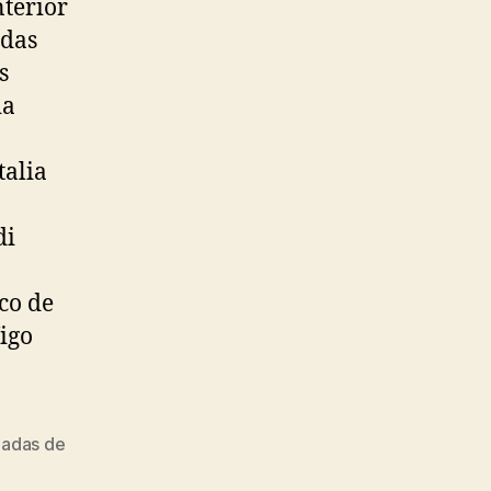
nterior
odas
s
ia
talia
di
co de
igo
zadas de