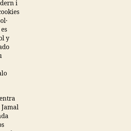
dern i
cookies
ol·
 es
ol y
rado
u
alo
entra
′ Jamal
nda
os