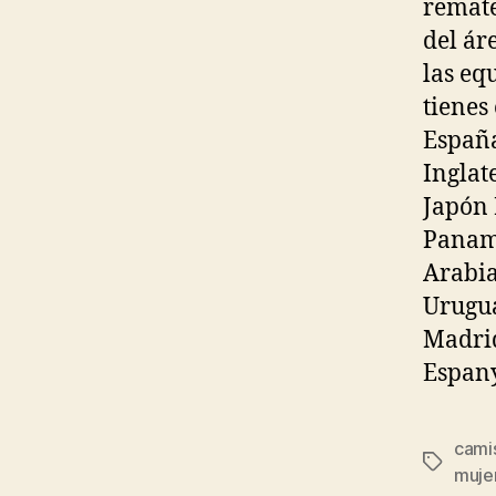
remate
del ár
las eq
tienes
Españ
Inglat
Japón 
Panamá
Arabia
Urugua
Madrid
Espany
camis
Etiqueta
muje