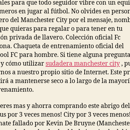
ales para que todo seguidor vibre con un equ
imeros en jugar al fútbol. No olvides en perso
vero del Manchester City por el mensaje, nom
que quieras para regalar o para tener en tu
ión privada de llavero. Colección oficial Fc
ona. Chaqueta de entrenamiento oficial del
ool FC para hombre. Si tiene alguna pregunt
y cómo utilizar
sudadera manchester city
, p
nos a nuestro propio sitio de Internet. Este p
stirá a mantenerse seco a lo largo de la mayor
renamiento.
eres mas y ahorra comprando este abrigo del
us por 3 veces menos! City por 3 veces menos
ate fallado por Kevin De Bruyne (Manchester