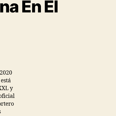
na En El
/2020
 está
XXXL y
ficial
ortero
s