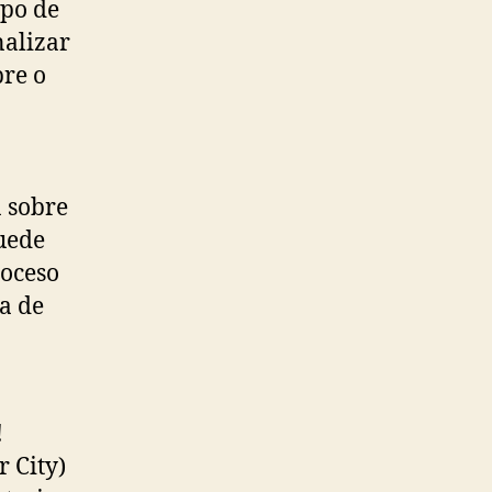
ipo de
nalizar
bre o
a sobre
uede
roceso
ía de
!
 City)