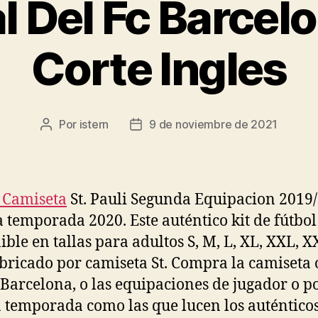
 Del Fc Barcelo
Corte Ingles
Por
istern
9 de noviembre de 2021
Autor
Fecha
de
de
la
la
entrada
entrada
 Camiseta
St. Pauli Segunda Equipacion 2019
a temporada 2020. Este auténtico kit de fútbol
ible en tallas para adultos S, M, L, XL, XXL, 
abricado por camiseta St. Compra la camiseta o
 Barcelona, o las equipaciones de jugador o p
a temporada como las que lucen los auténtico