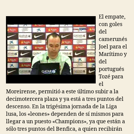
de
de
la
la
entrada
entrada
El empate,
con goles
del
camerunés
Joel para el
Marítimo y
del
portugués
Tozé para
el
Moreirense, permitió a este último subir a la
decimotercera plaza y ya está a tres puntos del
descenso. En la trigésima jornada de la Liga
lusa, los «leones» dependen de sí mismos para
llegar a un puesto «Champions», ya que están a
sólo tres puntos del Benfica, a quien recibirán