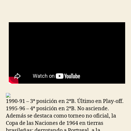
de
de
la
la
entrada
entrada
1990-91 – 3ª posición en 2ªB. Último en Play-off.
1995-96 – 4ª posición en 2ªB. No asciende.
Además se destaca como torneo no oficial, la
Copa de las Naciones de 1964 en tierras
brasileñas; derrotando a Portugal, a la