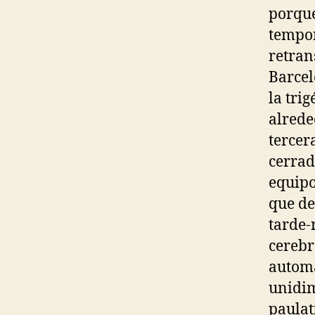
porque
tempor
retran
Barcel
la tri
alrede
tercer
cerrad
equipo
que de
tarde-
cerebr
automá
unidim
paulat