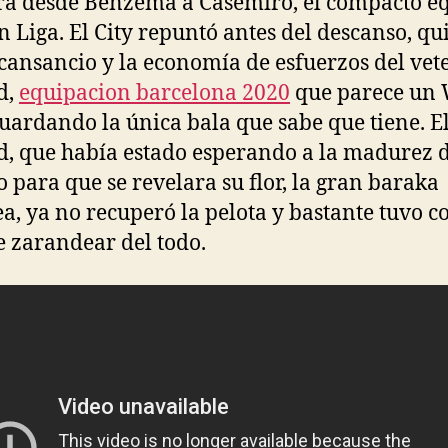
ra desde Benzema a Casemiro, el compacto e
en Liga. El City repuntó antes del descanso, qu
 cansancio y la economía de esfuerzos del ve
d,
equipacion barcelona 2020
que parece un 
uardando la única bala que sabe que tiene. E
, que había estado esperando a la madurez 
o para que se revelara su flor, la gran baraka
a, ya no recuperó la pelota y bastante tuvo c
e zarandear del todo.