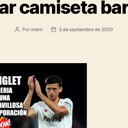
r camiseta ba
Por
istern
3 de septiembre de 2020
Autor
Fecha
de
de
la
la
entrada
entrada