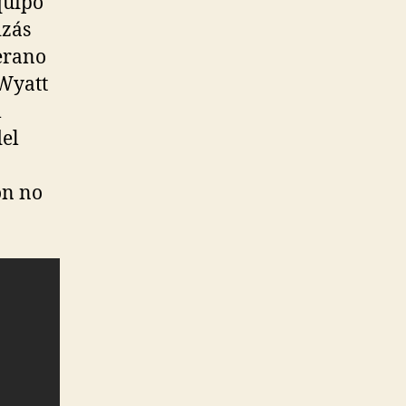
quipo
izás
terano
Wyatt
l
del
on no