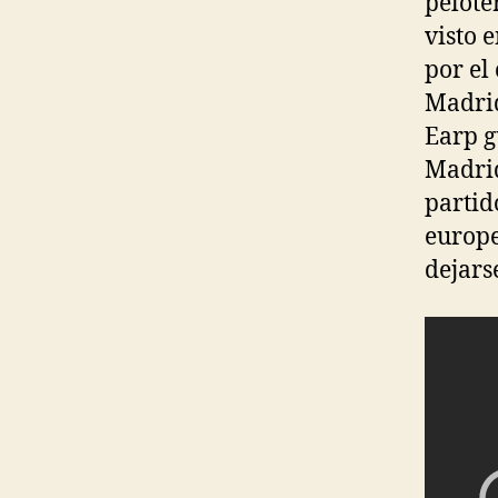
pelote
visto 
por el
Madri
Earp g
Madrid
partid
europe
dejars