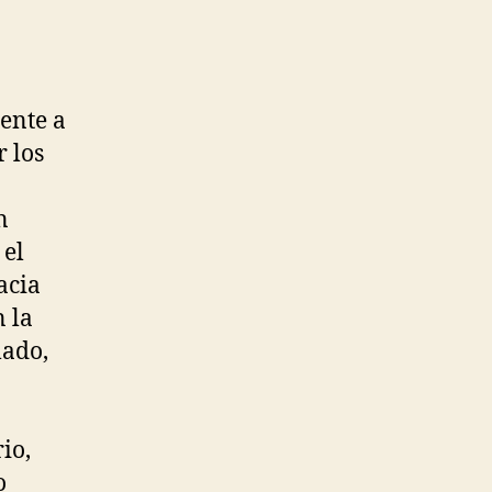
ente a
r los
a
en
 el
acia
 la
lado,
io,
o