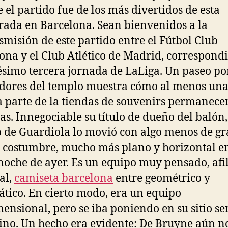
 el partido fue de los más divertidos de esta
ada en Barcelona. Sean bienvenidos a la
smisión de este partido entre el Fútbol Club
ona y el Club Atlético de Madrid, correspondi
gésimo tercera jornada de LaLiga. Un paseo po
dores del templo muestra cómo al menos un
a parte de la tiendas de souvenirs permanec
as. Innegociable su título de dueño del balón,
 de Guardiola lo movió con algo menos de gr
 costumbre, mucho más plano y horizontal en
noche de ayer. Es un equipo muy pensado, afi
al,
camiseta barcelona
entre geométrico y
tico. En cierto modo, era un equipo
ensional, pero se iba poniendo en su sitio ser
ino. Un hecho era evidente: De Bruyne aún n