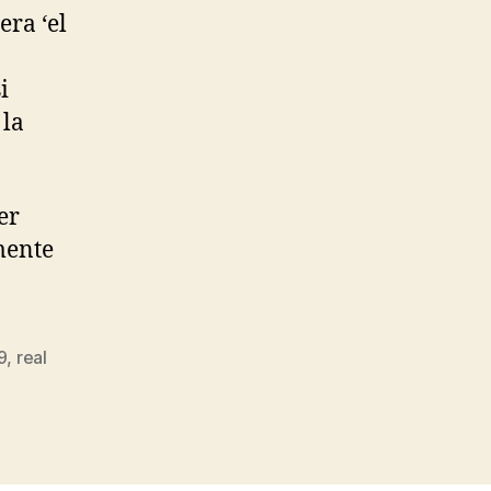
era ‘el
i
 la
er
ente
9
,
real