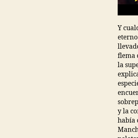
Y cual
eterno
llevad
flema 
la sup
explic
especi
encuen
sobrep
y la c
había 
Manche