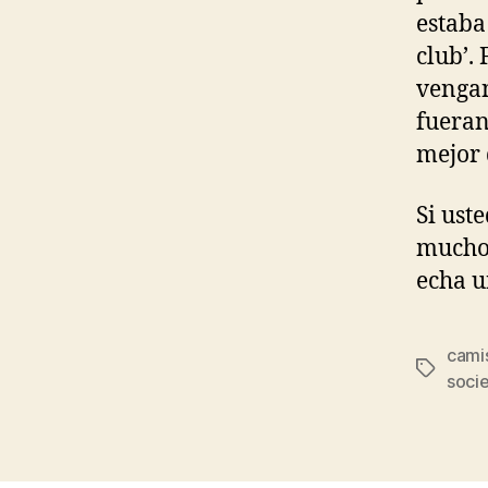
estaba 
club’.
vengan
fueran
mejor 
Si ust
mucho
echa u
camis
Etiqueta
soci