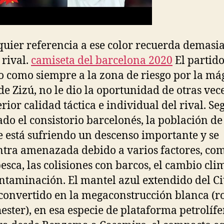
quier referencia a ese color recuerda demasi
 rival.
camiseta del barcelona 2020
El partido
o como siempre a la zona de riesgo por la má
de Zizú, no le dio la oportunidad de otras vec
erior calidad táctica e individual del rival. S
ado el consistorio barcelonés, la población de
e está sufriendo un descenso importante y se
tra amenazada debido a varios factores, com
esca, las colisiones con barcos, el cambio cli
ontaminación. El mantel azul extendido del Ci
convertido en la megaconstrucción blanca (r
ster), en esa especie de plataforma petrolífe