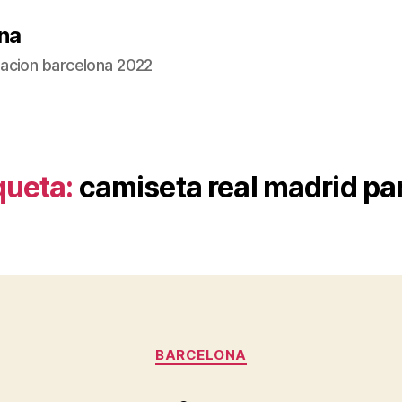
na
acion barcelona 2022
queta:
camiseta real madrid pa
Categorías
BARCELONA