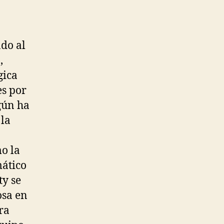
ado al
,
gica
es por
egún ha
 la
o la
mático
ty se
osa en
ra