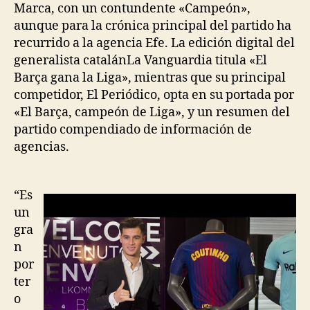
Marca, con un contundente «Campeón»,
aunque para la crónica principal del partido ha
recurrido a la agencia Efe. La edición digital del
generalista catalánLa Vanguardia titula «El
Barça gana la Liga», mientras que su principal
competidor, El Periódico, opta en su portada por
«El Barça, campeón de Liga», y un resumen del
partido compendiado de información de
agencias.
“Es
un
gra
n
por
ter
o