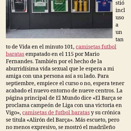
stió
incl
uso
a
un
tan
to de Vida en el minuto 101,
camisetas futbol
baratas
empatado en el 115 por Mario
Fernandes. También por el hecho de la
aburridísima vida sexual que le espera a mi
amiga con una persona así a su lado. Para
septiembre, empiece el curso o no, espera tener
acabado el nuevo entorno de nueve centros. La
página principal de El Mundo dice «El Barça se
proclama campeón de Liga con una victoria en
Vigo»,
camisetas de futbol baratas
y su crónica
se titula «Alirón del Barça». Más escueto, pero
no menos expresivo, se mostró el madrileño