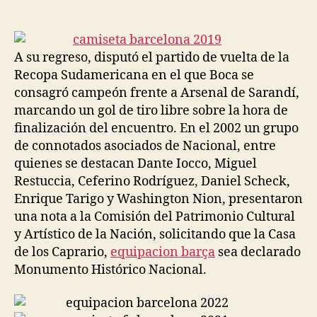
de
de
la
la
entrada
entrada
A su regreso, disputó el partido de vuelta de la
Recopa Sudamericana en el que Boca se
consagró campeón frente a Arsenal de Sarandí,
marcando un gol de tiro libre sobre la hora de
finalización del encuentro. En el 2002 un grupo
de connotados asociados de Nacional, entre
quienes se destacan Dante Iocco, Miguel
Restuccia, Ceferino Rodríguez, Daniel Scheck,
Enrique Tarigo y Washington Nion, presentaron
una nota a la Comisión del Patrimonio Cultural
y Artístico de la Nación, solicitando que la Casa
de los Caprario,
equipacion barça
sea declarado
Monumento Histórico Nacional.