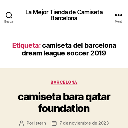
La Mejor Tienda de Camiseta
Barcelona
Buscar
Menú
Etiqueta:
camiseta del barcelona
dream league soccer 2019
Categorías
BARCELONA
camiseta bara qatar
foundation
Por
istern
7 de noviembre de 2023
Autor
Fecha