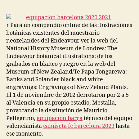
de
de
la
la
entrada
entrada
↑ Para un compendio online de las ilustraciones
botánicas existentes del muestrario
neozelandes del Endeavour ver la web del
National History Museum de Londres: The
Endeavour botanical illustrations; de los
grabados en blanco y negro en la web del
Museum of New Zealand/Te Papa Tongarewa:
Banks and Solander black and white
engravings: Engravings of New Zeland Plants.
El 1 de noviembre de 2012 derrotaron por 2 a 5
al Valencia en su propio estadio, Mestalla,
provocando la destitución de Mauricio
Pellegrino,
equipacion barça
técnico del equipo
valencianista
camiseta fc barcelona 2023
hasta
ese momento.