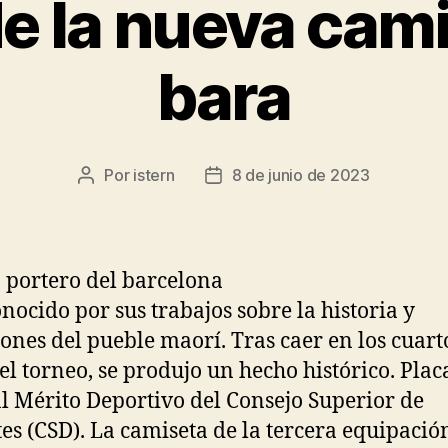
de la nueva cami
bara
Por
istern
8 de junio de 2023
Autor
Fecha
de
de
la
la
entrada
entrada
onocido por sus trabajos sobre la historia y
iones del pueble maorí. Tras caer en los cuart
del torneo, se produjo un hecho histórico. Plac
al Mérito Deportivo del Consejo Superior de
es (CSD). La camiseta de la tercera equipació