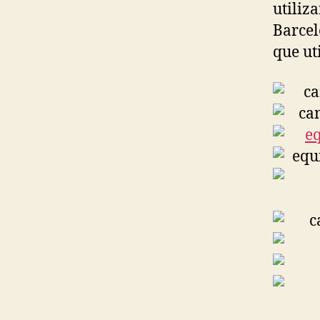
utiliz
Barcel
que ut