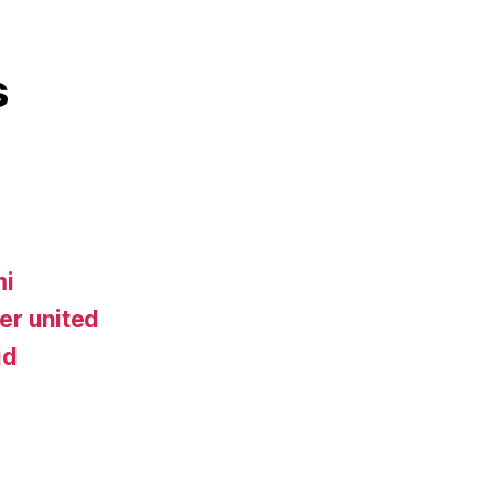
s
mi
er united
id