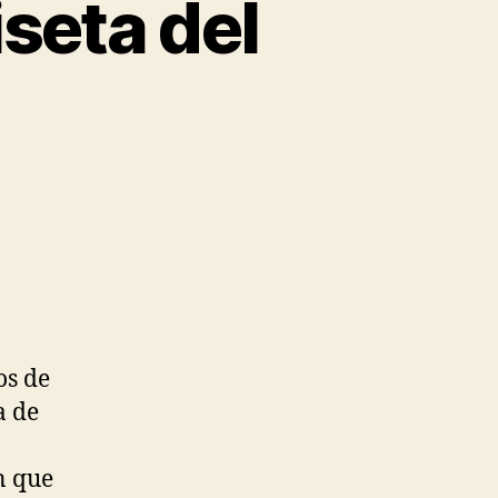
seta del
os de
a de
n que