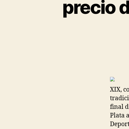
precio 
XIX, c
tradic
final 
Plata 
Deport