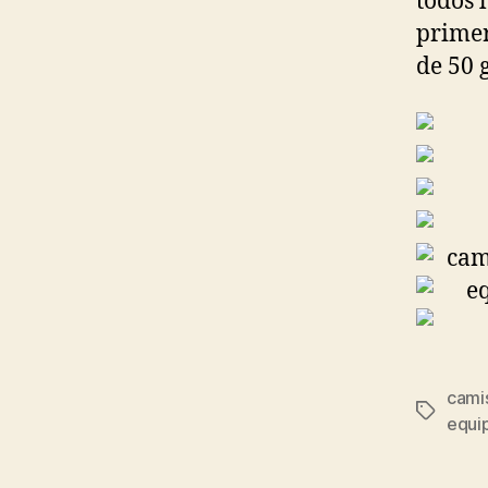
todos 
primer
de 50 g
cami
Etiqueta
equi