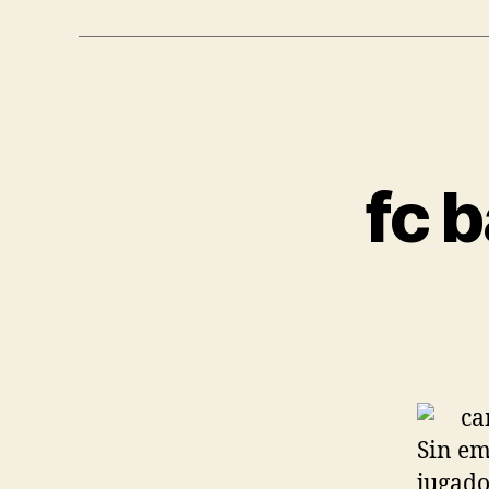
fc 
Sin em
jugado