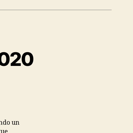
2020
endo un
que