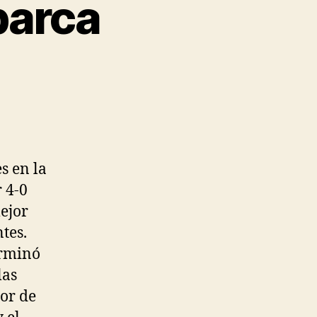
barca
s en la
 4-0
ejor
tes.
erminó
las
or de