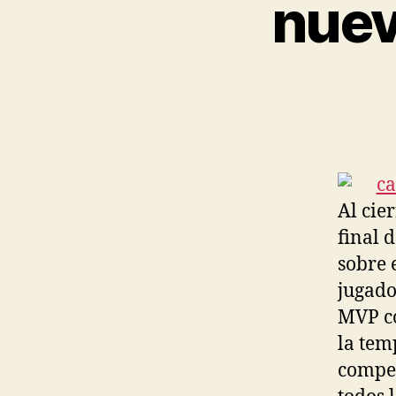
nuev
Al cie
final 
sobre 
jugado
MVP co
la tem
compet