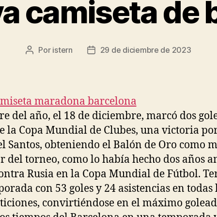
a camiseta de 
Por
istern
29 de diciembre de 2023
Autor
Fecha
de
de
la
la
entrada
entrada
rre del año, el 18 de diciembre, marcó dos gole
de la Copa Mundial de Clubes, una victoria por
el Santos, obteniendo el Balón de Oro como m
r del torneo, como lo había hecho dos años an
ntra Rusia en la Copa Mundial de Fútbol. T
porada con 53 goles y 24 asistencias en todas 
iciones, convirtiéndose en el máximo golead