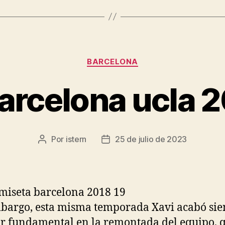
Categorías
BARCELONA
barcelona ucla 
Por
istern
25 de julio de 2023
Autor
Fecha
de
de
la
la
entrada
entrada
bargo, esta misma temporada Xavi acabó si
r fundamental en la remontada del equipo, 