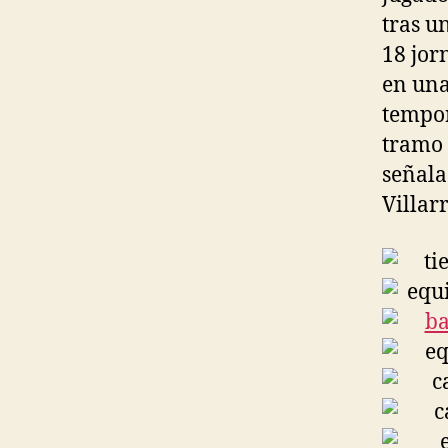
tras un
18 jor
en una
tempor
tramo 
señala
Villarr