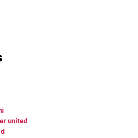
s
mi
er united
id