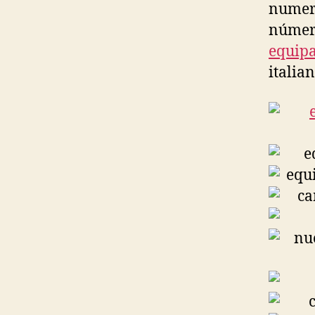
numero
número
equipa
italian