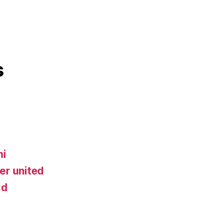
s
mi
er united
id