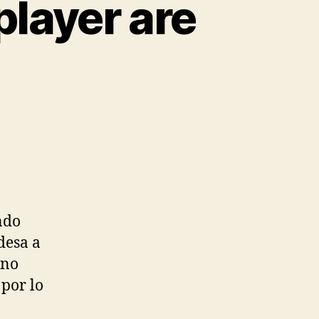
player are
ndo
desa a
 no
 por lo