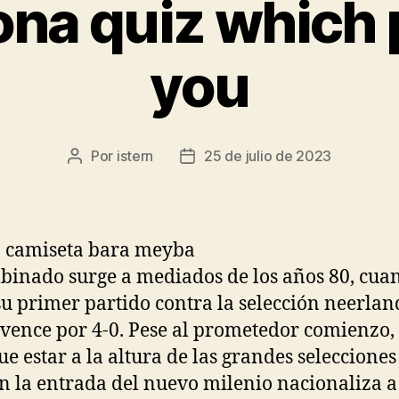
ona quiz which 
you
Por
istern
25 de julio de 2023
Autor
Fecha
de
de
la
la
entrada
entrada
binado surge a mediados de los años 80, cua
su primer partido contra la selección neerlan
 vence por 4-0. Pese al prometedor comienzo,
ue estar a la altura de las grandes selecciones
n la entrada del nuevo milenio nacionaliza a