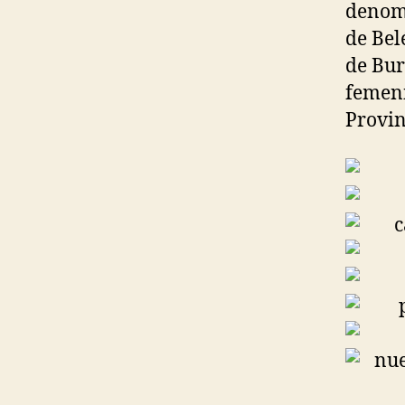
denomi
de Bel
de Bur
femeni
Provin