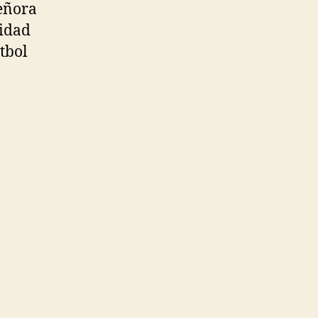
eñora
sidad
tbol