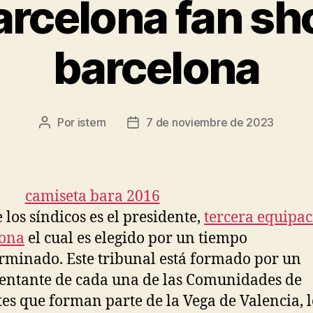
arcelona fan sh
barcelona
Por
istern
7 de noviembre de 2023
Autor
Fecha
de
de
la
la
entrada
entrada
 los síndicos es el presidente,
tercera equipa
lona
el cual es elegido por un tiempo
rminado. Este tribunal está formado por un
entante de cada una de las Comunidades de
es que forman parte de la Vega de Valencia, l