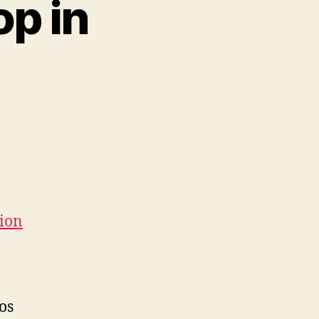
op in
cion
os