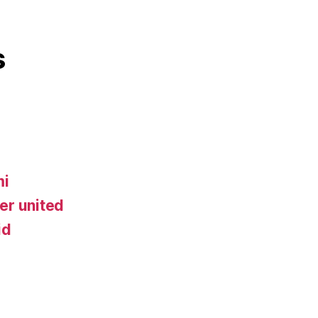
s
mi
er united
id