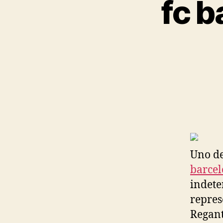
fc b
Uno de
barce
indete
repres
Regant