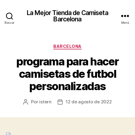
La Mejor Tienda de Camiseta
Barcelona
Buscar
Menú
Categorías
BARCELONA
programa para hacer
camisetas de futbol
personalizadas
Por
istern
12 de agosto de 2022
Autor
Fecha
de
de
la
la
entrada
entrada