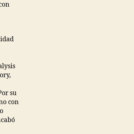
 con
cidad
alysis
ory,
Por su
ino con
mo
acabó