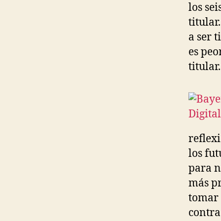
los se
titula
a ser 
es peo
titular.
reflex
los fu
para n
más pr
tomar 
contra