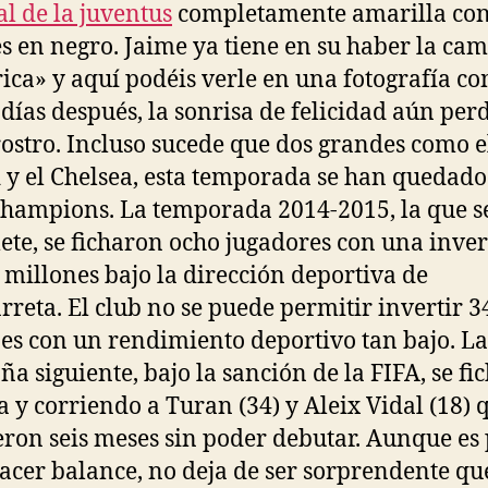
l de la juventus
completamente amarilla con
es en negro. Jaime ya tiene en su haber la cam
rica» y aquí podéis verle en una fotografía c
 días después, la sonrisa de felicidad aún pe
rostro. Incluso sucede que dos grandes como e
 y el Chelsea, esta temporada se han quedado
Champions. La temporada 2014-2015, la que s
plete, se ficharon ocho jugadores con una inve
 millones bajo la dirección deportiva de
rreta. El club no se puede permitir invertir 3
es con un rendimiento deportivo tan bajo. La
a siguiente, bajo la sanción de la FIFA, se fi
a y corriendo a Turan (34) y Aleix Vidal (18) 
eron seis meses sin poder debutar. Aunque es
acer balance, no deja de ser sorprendente qu