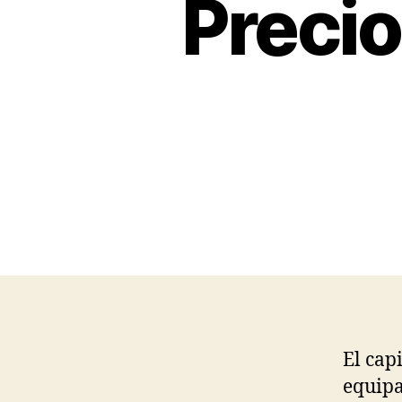
Preci
El cap
equipa