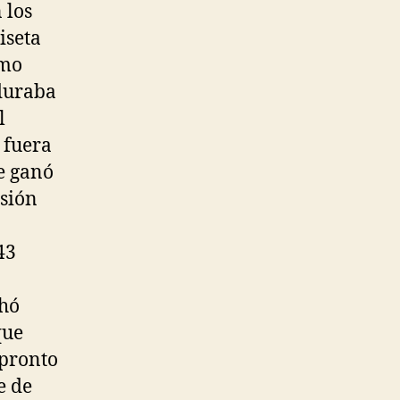
 los
iseta
omo
rduraba
l
 fuera
e ganó
rsión
43
chó
que
 pronto
e de