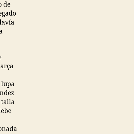
o de
legado
davía
a
e
Barça
 lupa
ández
talla
debe
ionada