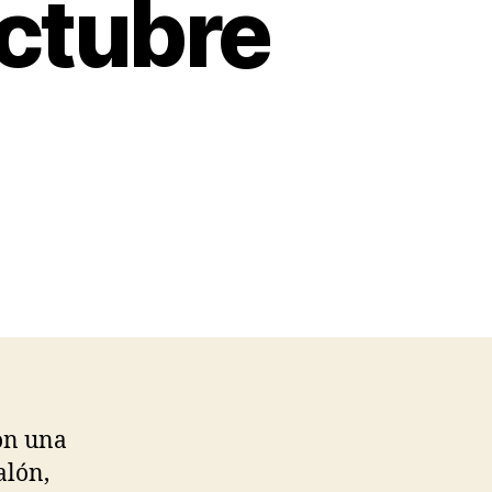
ctubre
con una
alón,