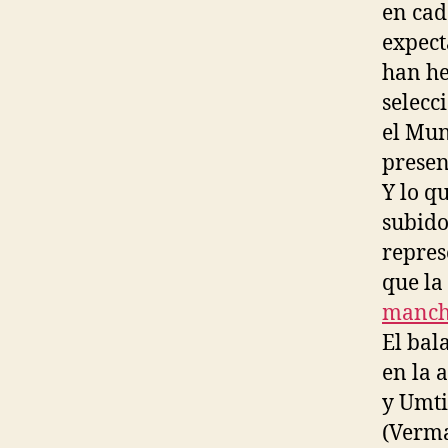
en cad
expect
han he
selecc
el Mun
presen
Y lo q
subido
repres
que la
manche
El bal
en la 
y Umtit
(Verma