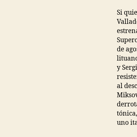
Si qui
Vallad
estren
Superc
de ago
lituan
y Serg
resist
al des
Miksov
derrot
tónica
uno ita