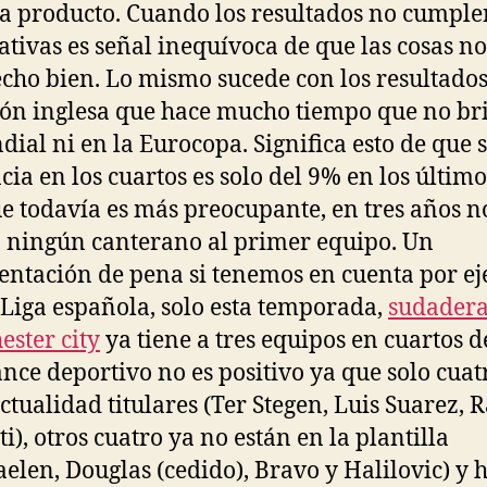
a producto. Cuando los resultados no cumple
ativas es señal inequívoca de que las cosas no
cho bien. Lo mismo sucede con los resultados
ión inglesa que hace mucho tiempo que no bri
dial ni en la Eurocopa. Significa esto de que 
cia en los cuartos es solo del 9% en los último
ue todavía es más preocupante, en tres años n
 ningún canterano al primer equipo. Un
entación de pena si tenemos en cuenta por e
 Liga española, solo esta temporada,
sudader
ster city
ya tiene a tres equipos en cuartos de
ance deportivo no es positivo ya que solo cuat
actualidad titulares (Ter Stegen, Luis Suarez, R
i), otros cuatro ya no están en la plantilla
elen, Douglas (cedido), Bravo y Halilovic) y 