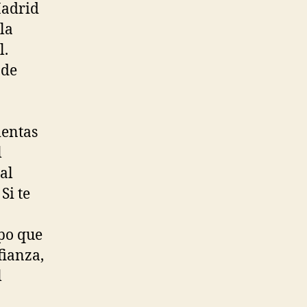
Madrid
la
l.
 de
ientas
l
al
Si te
ipo que
fianza,
l