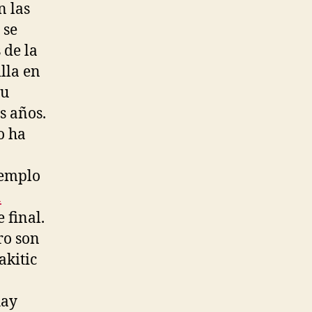
n las
 se
 de la
lla en
su
s años.
o ha
jemplo
a
 final.
ro son
akitic
hay