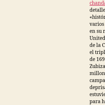
chanda
detall
«histó
varios
en su 
United
de la 
el tri
de 169
Zubiza
millon
campañ
depris
estuvi
para h