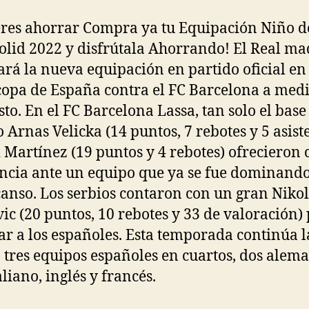
eres ahorrar Compra ya tu Equipación Niño d
olid 2022 y disfrútala Ahorrando! El Real ma
ará la nueva equipación en partido oficial en
opa de España contra el FC Barcelona a med
sto. En el FC Barcelona Lassa, tan solo el base
o Arnas Velicka (14 puntos, 7 rebotes y 5 asist
i Martínez (19 puntos y 4 rebotes) ofrecieron 
encia ante un equipo que ya se fue dominand
canso. Los serbios contaron con un gran Niko
ic (20 puntos, 10 rebotes y 33 de valoración)
ar a los españoles. Esta temporada continúa l
, tres equipos españoles en cuartos, dos alem
liano, inglés y francés.