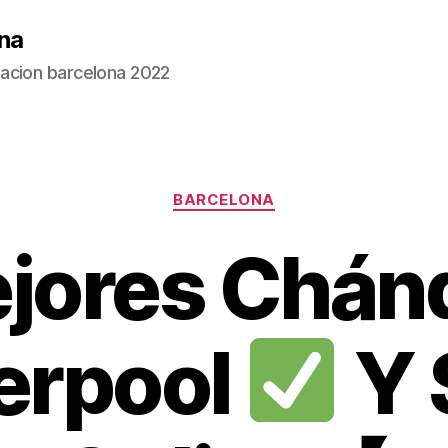
na
acion barcelona 2022
Categorías
BARCELONA
jores Chán
erpool
Y 