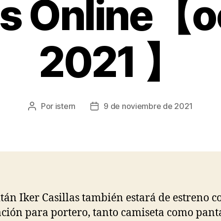
os Online【o
2021 】
Por
istern
9 de noviembre de 2021
Autor
Fecha
de
de
la
la
entrada
entrada
itán Iker Casillas también estará de estreno 
ción para portero, tanto camiseta como pant