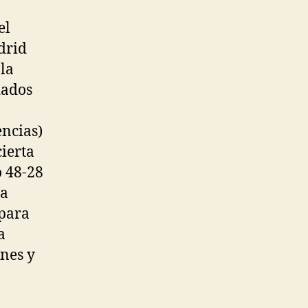
el
drid
 la
iados
encias)
cierta
o 48-28
la
 para
a
anes y