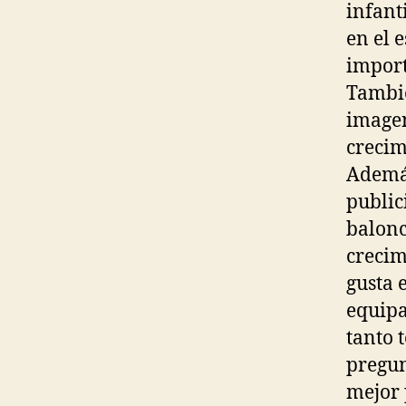
infant
en el 
import
Tambié
imagen
crecim
Además
public
balonc
crecim
gusta 
equipa
tanto 
pregun
mejor 