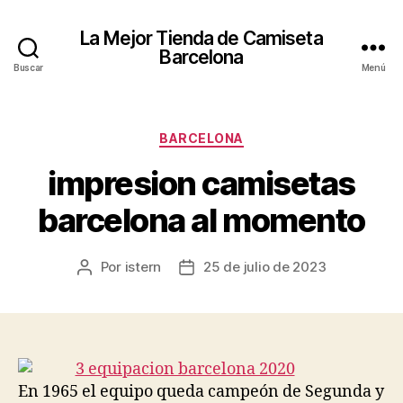
La Mejor Tienda de Camiseta
Barcelona
Buscar
Menú
Categorías
BARCELONA
impresion camisetas
barcelona al momento
Por
istern
25 de julio de 2023
Autor
Fecha
de
de
la
la
entrada
entrada
En 1965 el equipo queda campeón de Segunda y