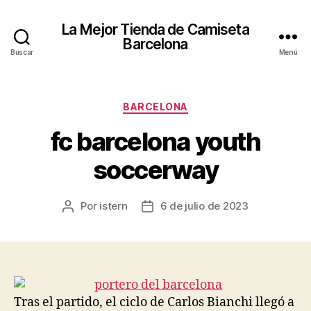
La Mejor Tienda de Camiseta
Barcelona
Buscar
Menú
Categorías
BARCELONA
fc barcelona youth
soccerway
Por
istern
6 de julio de 2023
Autor
Fecha
de
de
la
la
entrada
entrada
Tras el partido, el ciclo de Carlos Bianchi llegó a