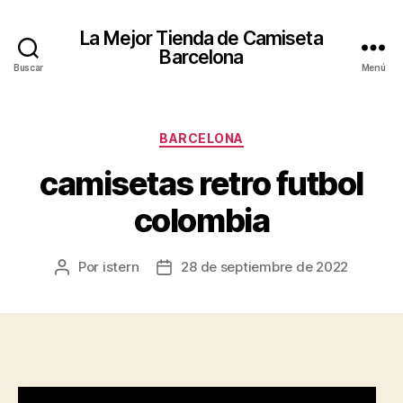
La Mejor Tienda de Camiseta
Barcelona
Buscar
Menú
Categorías
BARCELONA
camisetas retro futbol
colombia
Por
istern
28 de septiembre de 2022
Autor
Fecha
de
de
la
la
entrada
entrada