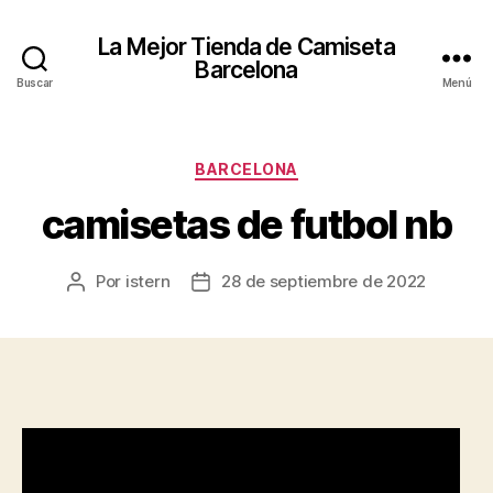
La Mejor Tienda de Camiseta
Barcelona
Buscar
Menú
Categorías
BARCELONA
camisetas de futbol nb
Por
istern
28 de septiembre de 2022
Autor
Fecha
de
de
la
la
entrada
entrada