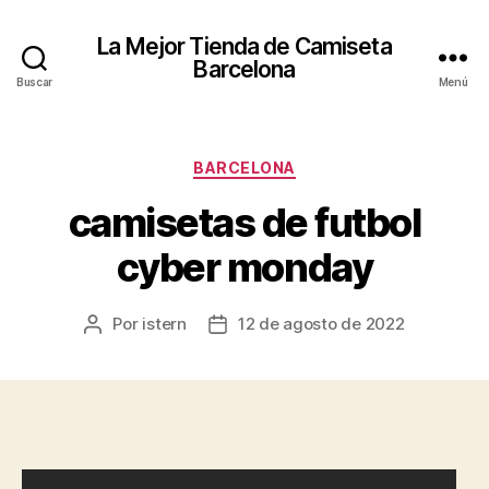
La Mejor Tienda de Camiseta
Barcelona
Buscar
Menú
Categorías
BARCELONA
camisetas de futbol
cyber monday
Por
istern
12 de agosto de 2022
Autor
Fecha
de
de
la
la
entrada
entrada