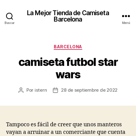
La Mejor Tienda de Camiseta
Barcelona
Buscar
Menú
Categorías
BARCELONA
camiseta futbol star
wars
Por
istern
28 de septiembre de 2022
Autor
Fecha
de
de
la
la
entrada
entrada
Tampoco es fácil de creer que unos manteros
vayan a arruinar a un comerciante que cuenta