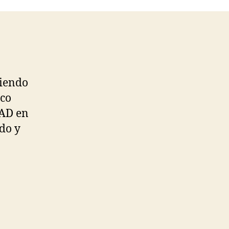
uiendo
ico
SAD en
do y