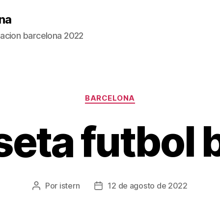
na
acion barcelona 2022
Categorías
BARCELONA
eta futbol 
Por
istern
12 de agosto de 2022
Autor
Fecha
de
de
la
la