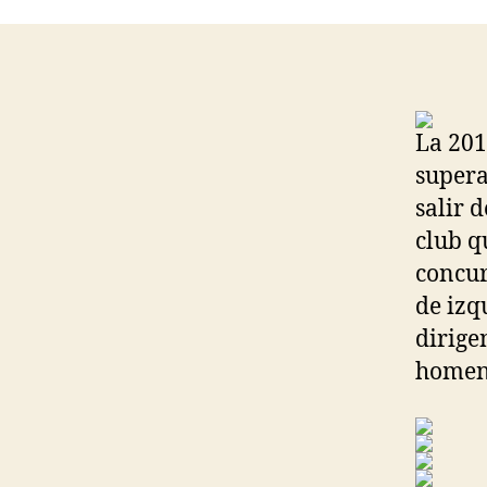
La 201
supera
salir 
club q
concur
de izq
dirige
homena