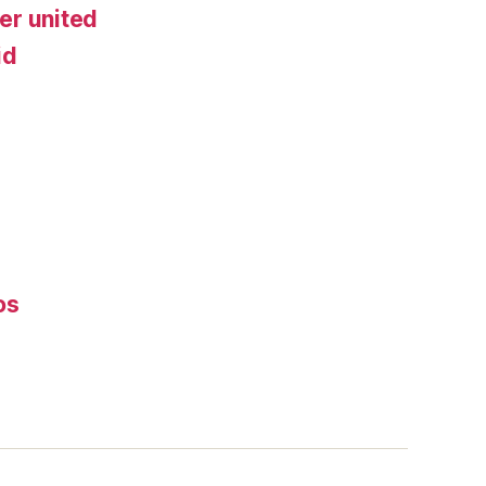
er united
id
os