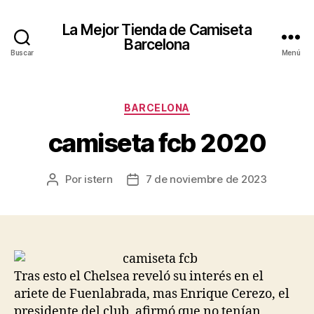
La Mejor Tienda de Camiseta
Barcelona
Buscar
Menú
Categorías
BARCELONA
camiseta fcb 2020
Por
istern
7 de noviembre de 2023
Autor
Fecha
de
de
la
la
entrada
entrada
Tras esto el Chelsea reveló su interés en el
ariete de Fuenlabrada, mas Enrique Cerezo, el
presidente del club, afirmó que no tenían