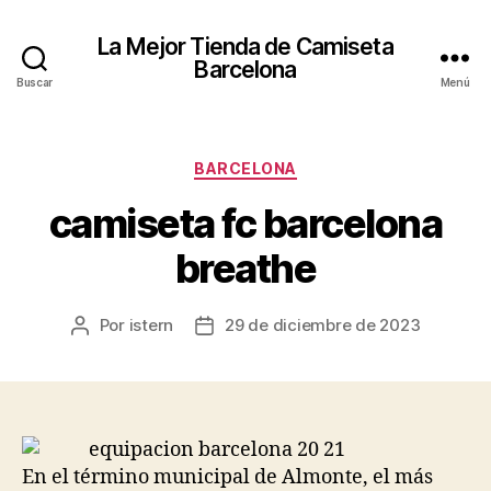
La Mejor Tienda de Camiseta
Barcelona
Buscar
Menú
Categorías
BARCELONA
camiseta fc barcelona
breathe
Por
istern
29 de diciembre de 2023
Autor
Fecha
de
de
la
la
entrada
entrada
En el término municipal de Almonte, el más