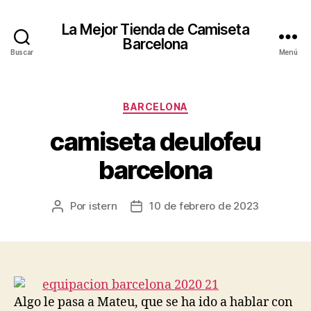
La Mejor Tienda de Camiseta
Barcelona
Buscar
Menú
Categorías
BARCELONA
camiseta deulofeu
barcelona
Por
istern
10 de febrero de 2023
Autor
Fecha
de
de
la
la
entrada
entrada
Algo le pasa a Mateu, que se ha ido a hablar con