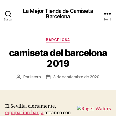
La Mejor Tienda de Camiseta
Barcelona
Buscar
Menú
Categorías
BARCELONA
camiseta del barcelona
2019
Por
istern
3 de septiembre de 2020
Autor
Fecha
de
de
la
la
entrada
entrada
El Sevilla, ciertamente,
equipacion barça
arrancó con