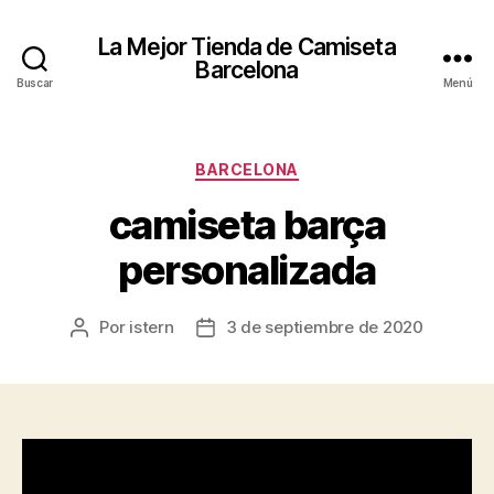
La Mejor Tienda de Camiseta
Barcelona
Buscar
Menú
Categorías
BARCELONA
camiseta barça
personalizada
Por
istern
3 de septiembre de 2020
Autor
Fecha
de
de
la
la
entrada
entrada