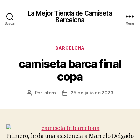
La Mejor Tienda de Camiseta
Barcelona
Buscar
Menú
Categorías
BARCELONA
camiseta barca final
copa
Por
istern
25 de julio de 2023
Autor
Fecha
de
de
la
la
entrada
entrada
Primero, le da una asistencia a Marcelo Delgado