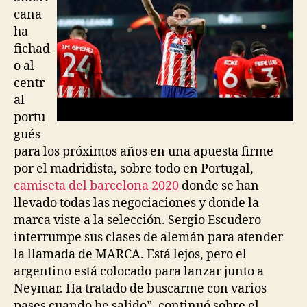
cana
ha
fichad
o al
centr
al
portu
gués
para los próximos años en una apuesta firme
por el madridista, sobre todo en Portugal,
camiseta del barcelona 2020
donde se han
llevado todas las negociaciones y donde la
marca viste a la selección. Sergio Escudero
interrumpe sus clases de alemán para atender
la llamada de MARCA. Está lejos, pero el
argentino está colocado para lanzar junto a
Neymar. Ha tratado de buscarme con varios
pases cuando he salido”, continuó sobre el