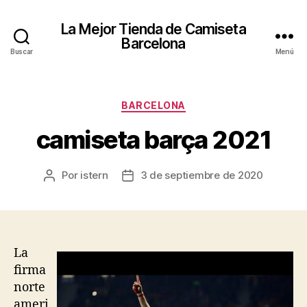
La Mejor Tienda de Camiseta
Barcelona
Buscar
Menú
Categorías
BARCELONA
camiseta barça 2021
Por
istern
3 de septiembre de 2020
Autor
Fecha
de
de
la
la
entrada
entrada
La
firma
norte
ameri