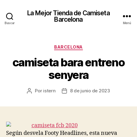
La Mejor Tienda de Camiseta
Barcelona
Buscar
Menú
Categorías
BARCELONA
camiseta bara entreno
senyera
Por
istern
8 de junio de 2023
Autor
Fecha
de
de
la
la
entrada
entrada
Según desvela Footy Headlines, esta nueva