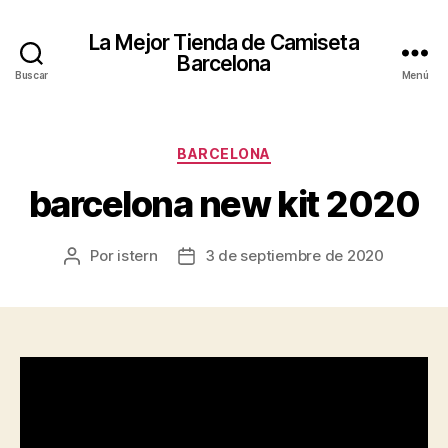
La Mejor Tienda de Camiseta
Barcelona
Buscar
Menú
Categorías
BARCELONA
barcelona new kit 2020
Por
istern
3 de septiembre de 2020
Autor
Fecha
de
de
la
la
entrada
entrada