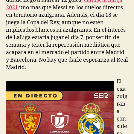
donde llegó a marcar 12 goles,
camiseta barça
2021
uno más que Messi en los duelos directos
en territorio azulgrana. Además, el día 18 se
juega la Copa del Rey, aunque no estén
implicados blancos ni azulgranas. En el interés
de LaLiga estaría jugar el día 7, por ser fin de
semana y tener la repercusión mediática que
acapara en el mercado el partido entre Madrid
y Barcelona. No hay que darle esperanza al Real
Madrid.
El
exa
zulg
ran
a
con
side
ra